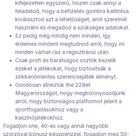
kifejezetten egyszerű, hiszen csak annyi a
feladatod, hogy a befizetés gombra kattintva
kiválasztod azt a lehetőséget, amit szeretnél
használni és megadod a szükséges adatokat.
Ez pedig még mindig nem minden, így
érdemes mindent megtudnod arról, hogy mi
minden várhat rád a regisztráció után.
Csak profi és barátságos osztók kezelik
ezeket a játékokat, hogy biztosítsák a
zökkenőmentes szerencsejáték élményt.
Gondosan átnéztük the 22Bet
Magyarországot, hogy megbizonyosodjunk
arról, hogy biztonságos platformot jelent a
sportfogadásokhoz vagy a
kaszinójátékokhoz.
Fogadjon one, 40-es vagy annál nagyobb
szorzóval bónusz készpénzzel, fogadjon meg 50-