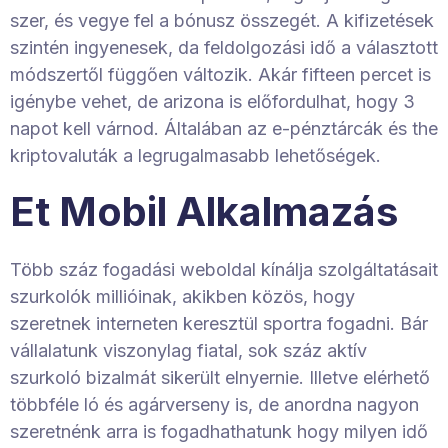
szer, és vegye fel a bónusz összegét. A kifizetések
szintén ingyenesek, da feldolgozási idő a választott
módszertől függően változik. Akár fifteen percet is
igénybe vehet, de arizona is előfordulhat, hogy 3
napot kell várnod. Általában az e-pénztárcák és the
kriptovaluták a legrugalmasabb lehetőségek.
Et Mobil Alkalmazás
Több száz fogadási weboldal kínálja szolgáltatásait
szurkolók millióinak, akikben közös, hogy
szeretnek interneten keresztül sportra fogadni. Bár
vállalatunk viszonylag fiatal, sok száz aktív
szurkoló bizalmát sikerült elnyernie. Illetve elérhető
többféle ló és agárverseny is, de anordna nagyon
szeretnénk arra is fogadhathatunk hogy milyen idő