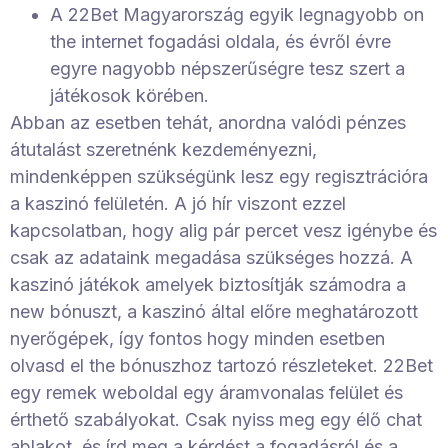
A 22Bet Magyarország egyik legnagyobb on
the internet fogadási oldala, és évről évre
egyre nagyobb népszerűségre tesz szert a
játékosok körében.
Abban az esetben tehát, anordna valódi pénzes
átutalást szeretnénk kezdeményezni,
mindenképpen szükségünk lesz egy regisztrációra
a kaszinó felületén. A jó hír viszont ezzel
kapcsolatban, hogy alig pár percet vesz igénybe és
csak az adataink megadása szükséges hozzá. A
kaszinó játékok amelyek biztosítják számodra a
new bónuszt, a kaszinó által előre meghatározott
nyerőgépek, így fontos hogy minden esetben
olvasd el the bónuszhoz tartozó részleteket. 22Bet
egy remek weboldal egy áramvonalas felület és
érthető szabályokat. Csak nyiss meg egy élő chat
ablakot, és írd meg a kérdést a fogadásról és a