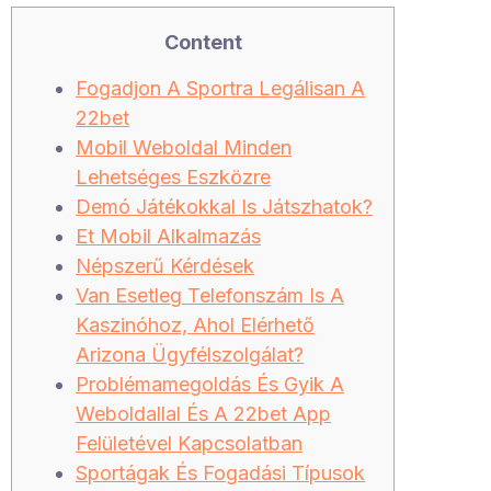
Content
Fogadjon A Sportra Legálisan A
22bet
Mobil Weboldal Minden
Lehetséges Eszközre
Demó Játékokkal Is Játszhatok?
Et Mobil Alkalmazás
Népszerű Kérdések
Van Esetleg Telefonszám Is A
Kaszinóhoz, Ahol Elérhető
Arizona Ügyfélszolgálat?
Problémamegoldás És Gyik A
Weboldallal És A 22bet App
Felületével Kapcsolatban
Sportágak És Fogadási Típusok