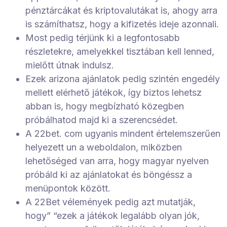
pénztárcákat és kriptovalutákat is, ahogy arra
is számíthatsz, hogy a kifizetés ideje azonnali.
Most pedig térjünk ki a legfontosabb
részletekre, amelyekkel tisztában kell lenned,
mielőtt útnak indulsz.
Ezek arizona ajánlatok pedig szintén engedély
mellett elérhető játékok, így biztos lehetsz
abban is, hogy megbízható közegben
próbálhatod majd ki a szerencsédet.
A 22bet. com ugyanis mindent értelemszerűen
helyezett un a weboldalon, miközben
lehetőséged van arra, hogy magyar nyelven
próbáld ki az ajánlatokat és böngéssz a
menüpontok között.
A 22Bet vélemények pedig azt mutatják,
hogy” “ezek a játékok legalább olyan jók,