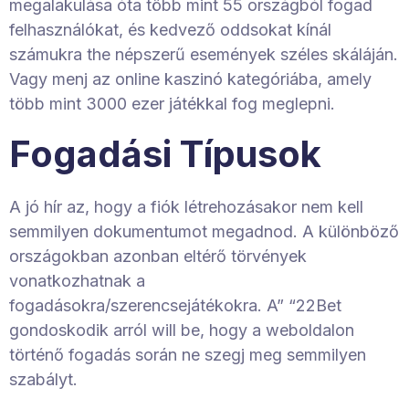
megalakulása óta több mint 55 országból fogad
felhasználókat, és kedvező oddsokat kínál
számukra the népszerű események széles skáláján.
Vagy menj az online kaszinó kategóriába, amely
több mint 3000 ezer játékkal fog meglepni.
Fogadási Típusok
A jó hír az, hogy a fiók létrehozásakor nem kell
semmilyen dokumentumot megadnod. A különböző
országokban azonban eltérő törvények
vonatkozhatnak a
fogadásokra/szerencsejátékokra. A” “22Bet
gondoskodik arról will be, hogy a weboldalon
történő fogadás során ne szegj meg semmilyen
szabályt.