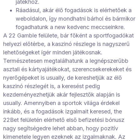
játékhoz.
Ráadásul, akár élő fogadások is elérhetőek a
weboldalon, így mondhatni bárhol és bármikor
fogadhatunk a new kedvenc meccseinkre.
A 22 Gamble felülete, bár főként a sportfogadókat
helyezi előtérbe, a kaszinó részlege is nagyszerű
lehetőségeket ígér minden játékosnak.
Természetesen megtalálhatunk a legnépszerűbb
asztali és kártyajátékokat, szerencsekerekeket és
nyerőgépeket is usually, de kereshetjük az élő
kaszinó részlegét is, a keresést pedig
kezdeményezhetjük akár fejlesztők alapján is
usually. Amennyiben a sportok világa érdekel
inkább, és a fogadások izgalmait keresed, the
22Bet felületén elérhető első befizetési bónusz
nagy segítségedre lehet abban, hogy pozitív
kimenetele legyen ezeknek az izgalmaknak. Az