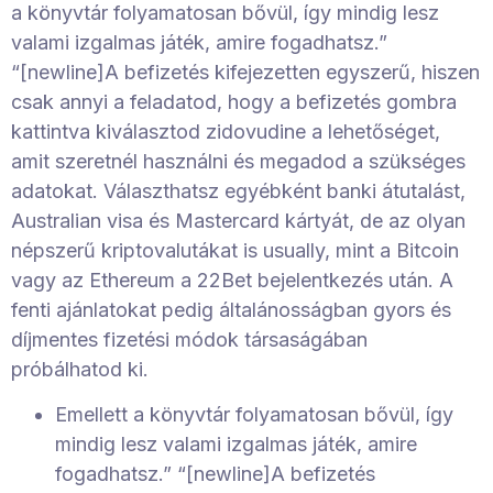
a könyvtár folyamatosan bővül, így mindig lesz
valami izgalmas játék, amire fogadhatsz.”
“[newline]A befizetés kifejezetten egyszerű, hiszen
csak annyi a feladatod, hogy a befizetés gombra
kattintva kiválasztod zidovudine a lehetőséget,
amit szeretnél használni és megadod a szükséges
adatokat. Választhatsz egyébként banki átutalást,
Australian visa és Mastercard kártyát, de az olyan
népszerű kriptovalutákat is usually, mint a Bitcoin
vagy az Ethereum a 22Bet bejelentkezés után. A
fenti ajánlatokat pedig általánosságban gyors és
díjmentes fizetési módok társaságában
próbálhatod ki.
Emellett a könyvtár folyamatosan bővül, így
mindig lesz valami izgalmas játék, amire
fogadhatsz.” “[newline]A befizetés