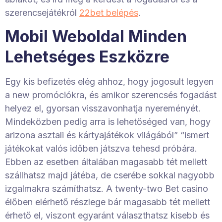
szerencsejátékról
22bet belépés
.
Mobil Weboldal Minden
Lehetséges Eszközre
Egy kis befizetés elég ahhoz, hogy jogosult legyen
a new promóciókra, és amikor szerencsés fogadást
helyez el, gyorsan visszavonhatja nyereményét.
Mindeközben pedig arra is lehetőséged van, hogy
arizona asztali és kártyajátékok világából” “ismert
játékokat valós időben játszva tehesd próbára.
Ebben az esetben általában magasabb tét mellett
szállhatsz majd játéba, de cserébe sokkal nagyobb
izgalmakra számíthatsz. A twenty-two Bet casino
élőben elérhető részlege bár magasabb tét mellett
érhető el, viszont egyaránt választhatsz kisebb és