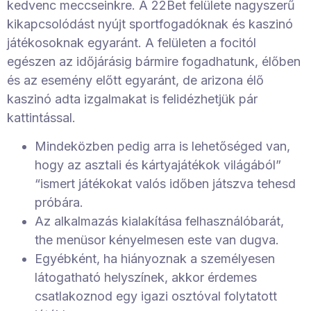
kedvenc meccseinkre. A 22Bet felülete nagyszerű
kikapcsolódást nyújt sportfogadóknak és kaszinó
játékosoknak egyaránt. A felületen a focitól
egészen az időjárásig bármire fogadhatunk, élőben
és az esemény előtt egyaránt, de arizona élő
kaszinó adta izgalmakat is felidézhetjük pár
kattintással.
Mindeközben pedig arra is lehetőséged van,
hogy az asztali és kártyajátékok világából”
“ismert játékokat valós időben játszva tehesd
próbára.
Az alkalmazás kialakítása felhasználóbarát,
the menüsor kényelmesen este van dugva.
Egyébként, ha hiányoznak a személyesen
látogatható helyszínek, akkor érdemes
csatlakoznod egy igazi osztóval folytatott