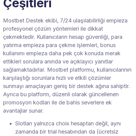
Çeşitleri
Mostbet Destek ekibi, 7/24 ulaşılabilirliği empieza
profesyonel çözüm yöntemleri ile dikkat
çekmektedir. Kullanıcıların hesap güvenliği, para
yatırma empieza para çekme işlemleri, bonus
kullanımı empieza daha pek çok konuda merak
ettikleri sorulara anında ve açıklayıcı yanıtlar
sağlamaktadırlar. Mostbet platformu, kullanıcılarının
karşılaştığı sorunlara hızlı ve etkili çözümler
sunmayı amaçlayan geniş bir destek ağına sahiptir.
Ayrıca bu platform, düzenli olarak güncellenen
promosyon kodları ile de bahis severlere ek
avantajlar sunar.
Slotları yalnızca choix hesaptan değil, aynı
zamanda bir trial hesabından da (ücretsiz