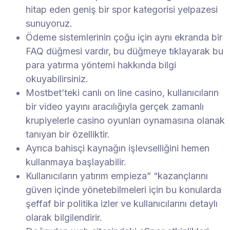
hitap eden geniş bir spor kategorisi yelpazesi
sunuyoruz.
Ödeme sistemlerinin çoğu için aynı ekranda bir
FAQ düğmesi vardır, bu düğmeye tıklayarak bu
para yatırma yöntemi hakkında bilgi
okuyabilirsiniz.
Mostbet’teki canlı on line casino, kullanıcıların
bir video yayını aracılığıyla gerçek zamanlı
krupiyelerle casino oyunları oynamasına olanak
tanıyan bir özelliktir.
Ayrıca bahisçi kaynağın işlevselliğini hemen
kullanmaya başlayabilir.
Kullanıcıların yatırım empieza” “kazançlarını
güven içinde yönetebilmeleri için bu konularda
şeffaf bir politika izler ve kullanıcılarını detaylı
olarak bilgilendirir.