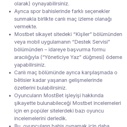
olarak) oynayabilirsiniz.
Ayrıca spor bahislerinde farklı seçenekler
sunmakla birlikte canlı maç izleme olanağı
vermekte.
Mostbet sikayet sitedeki “Kişiler” bölümünden
veya mobil uygulamanın “Destek Servisi”
bölümünden – idareye başvurma formu
aracılığıyla (“Yöneticiye Yaz” düğmesi) ödeme
yapabilirsiniz.
Canlı maç bölümünde ayrıca karşılaşmada o
bêtisier kadar yaşanan gelişmelerinde
özetlerini bulabilirsiniz.
Oyuncuların MostBet işleyişi hakkında
şikayette bulunabileceği Mostbet incelemeleri
için en popüler sitelerdeki bazı oyuncu
incelemelerini derledik.
Bu, oyuncuların bahis oynamak için daha