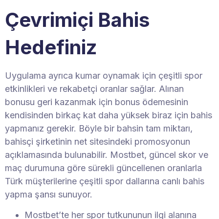
Çevrimiçi Bahis
Hedefiniz
Uygulama ayrıca kumar oynamak için çeşitli spor
etkinlikleri ve rekabetçi oranlar sağlar. Alınan
bonusu geri kazanmak için bonus ödemesinin
kendisinden birkaç kat daha yüksek biraz için bahis
yapmanız gerekir. Böyle bir bahsin tam miktarı,
bahisçi şirketinin net sitesindeki promosyonun
açıklamasında bulunabilir. Mostbet, güncel skor ve
maç durumuna göre sürekli güncellenen oranlarla
Türk müşterilerine çeşitli spor dallarına canlı bahis
yapma şansı sunuyor.
Mostbet’te her spor tutkununun ilgi alanına