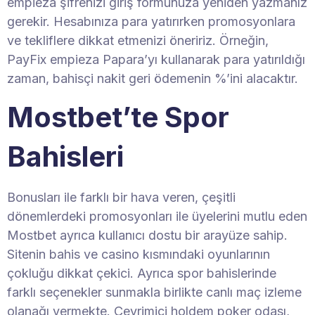
empieza şifrenizi giriş formunuza yeniden yazmanız
gerekir. Hesabınıza para yatırırken promosyonlara
ve tekliflere dikkat etmenizi öneririz. Örneğin,
PayFix empieza Papara’yı kullanarak para yatırıldığı
zaman, bahisçi nakit geri ödemenin %’ini alacaktır.
Mostbet’te Spor
Bahisleri
Bonusları ile farklı bir hava veren, çeşitli
dönemlerdeki promosyonları ile üyelerini mutlu eden
Mostbet ayrıca kullanıcı dostu bir arayüze sahip.
Sitenin bahis ve casino kısmındaki oyunlarının
çokluğu dikkat çekici. Ayrıca spor bahislerinde
farklı seçenekler sunmakla birlikte canlı maç izleme
olanağı vermekte. Çevrimiçi holdem poker odası,