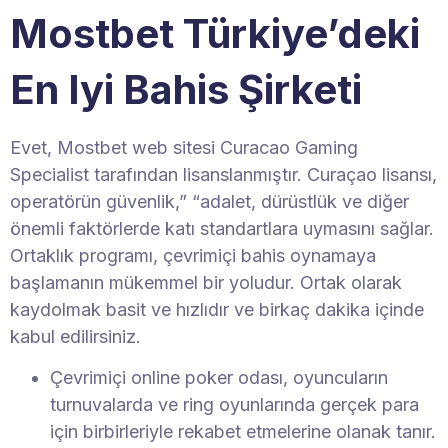
Mostbet Türkiye’deki
En Iyi Bahis Şirketi
Evet, Mostbet web sitesi Curacao Gaming
Specialist tarafından lisanslanmıştır. Curaçao lisansı,
operatörün güvenlik,” “adalet, dürüstlük ve diğer
önemli faktörlerde katı standartlara uymasını sağlar.
Ortaklık programı, çevrimiçi bahis oynamaya
başlamanın mükemmel bir yoludur. Ortak olarak
kaydolmak basit ve hızlıdır ve birkaç dakika içinde
kabul edilirsiniz.
Çevrimiçi online poker odası, oyuncuların
turnuvalarda ve ring oyunlarında gerçek para
için birbirleriyle rekabet etmelerine olanak tanır.