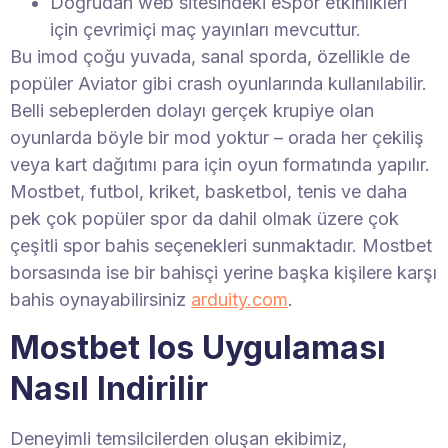
Doğrudan web sitesindeki eSpor etkinlikleri
için çevrimiçi maç yayınları mevcuttur.
Bu imod çoğu yuvada, sanal sporda, özellikle de
popüler Aviator gibi crash oyunlarında kullanılabilir.
Belli sebeplerden dolayı gerçek krupiye olan
oyunlarda böyle bir mod yoktur – orada her çekiliş
veya kart dağıtımı para için oyun formatında yapılır.
Mostbet, futbol, kriket, basketbol, tenis ve daha
pek çok popüler spor da dahil olmak üzere çok
çeşitli spor bahis seçenekleri sunmaktadır. Mostbet
borsasında ise bir bahisçi yerine başka kişilere karşı
bahis oynayabilirsiniz
arduity.com
.
Mostbet Ios Uygulaması
Nasıl Indirilir
Deneyimli temsilcilerden oluşan ekibimiz,