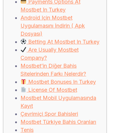
Payments Options At
Mostbet In Turkey
Android Için Mostbet
Uygulamasını İndirin ( Apk
Dosyası)
Betting At Mostbet In Turkey
Are Usually Mostbet
Company?
Mostbet’in Diğer Bahis
Sitelerinden Farkı Nelerdir?
Mostbet Bonuses In Turkey
License Of Mostbet
Mostbet Mobil Uygulamasında
Kayıt
Çevrimiçi Spor Bahisleri
Mostbet Türkiye Bahis Oranları
Tenis