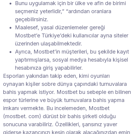
Bunu uygulamak için bir ülke ve afin de birimi
seçmeniz yeterlidir,” “ardından oranlara
geçebilirsiniz.
Maalesef, yasal düzenlemeler gereği
Mostbet’e Türkiye’deki kullanıcılar ayna siteler
üzerinden ulaşabilmektedir.
Ayrıca, Mostbet’in müşterileri, bu şekilde kayıt
yaptırmışlarsa, sosyal medya hesabıyla kişisel
hesabınıza giriş yapabilirler.
Esporları yakından takip eden, kimi oyunları
oynayan kişiler sobre dünya çapındaki turnuvalara
bahis yapmak istiyor. Mostbet bu sebeple en bilinen
espor türlerine ve büyük turnuvalara bahis yapma
imkanı vermekte. Bu incelemeden, Mostbet
(mostbet. com) dürüst bir bahis şirketi olduğu
sonucuna varabiliriz. Özellikleri, şansınız yaver
giderse kazancınızı kesin olarak alacağınızdan emin