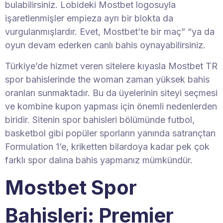
bulabilirsiniz. Lobideki Mostbet logosuyla
işaretlenmişler empieza ayrı bir blokta da
vurgulanmışlardır. Evet, Mostbet’te bir maç” “ya da
oyun devam ederken canlı bahis oynayabilirsiniz.
Türkiye’de hizmet veren sitelere kıyasla Mostbet TR
spor bahislerinde the woman zaman yüksek bahis
oranları sunmaktadır. Bu da üyelerinin siteyi seçmesi
ve kombine kupon yapması için önemli nedenlerden
biridir. Sitenin spor bahisleri bölümünde futbol,
basketbol gibi popüler sporların yanında satrançtan
Formulation 1’e, kriketten bilardoya kadar pek çok
farklı spor dalına bahis yapmanız mümkündür.
Mostbet Spor
Bahisleri: Premier