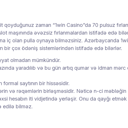
t qoyduğunuz zaman “1win Casino”da 70 pulsuz fırlan
slot maşınında əvəzsiz fırlanmalardan istifadə edə bilər
na iç olan pulla oynaya bilməzsiniz. Azərbaycanda 1win 
bir çox ödəniş sistemlərindən istifadə edə bilərlər.
ydiyyat olmadan mümkündür.
azında yaradılıb və bu gün artıq qumar və idman mərc 
ormal saytının bir hissəsidir.
flərin və rəqəmlərin birləşməsidir. Nəticə n-ci məbləğin
əxsi hesabın iti vidjetində yerləşir. Onu da qayğı etmək 
ə edilə bilməz.