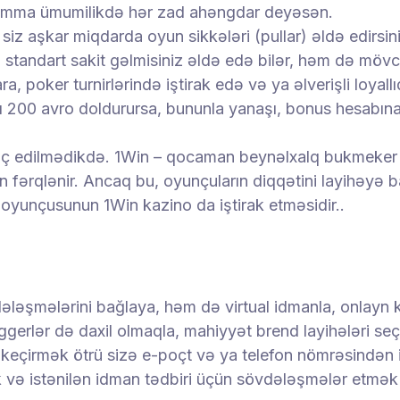
 amma ümumilikdə hər zad ahəngdar deyəsən.
siz aşkar miqdarda oyun sikkələri (pullar) əldə edirsini
standart sakit gəlmisiniz əldə edə bilər, həm də mövc
tara, poker turnirlərində iştirak edə və ya əlverişli loyal
200 avro doldurursa, bununla yanaşı, bonus hesabına
iç edilmədikdə. 1Win – qocaman beynəlxalq bukmeker şi
ən fərqlənir. Ancaq bu, oyunçuların diqqətini layihəyə 
oyunçusunun 1Win kazino da iştirak etməsidir..
ələşmələrini bağlaya, həm də virtual idmanla, onlayn k
ggerlər də daxil olmaqla, mahiyyət brend layihələri se
keçirmək ötrü sizə e-poçt və ya telefon nömrəsindən 
və istənilən idman tədbiri üçün sövdələşmələr etmək 