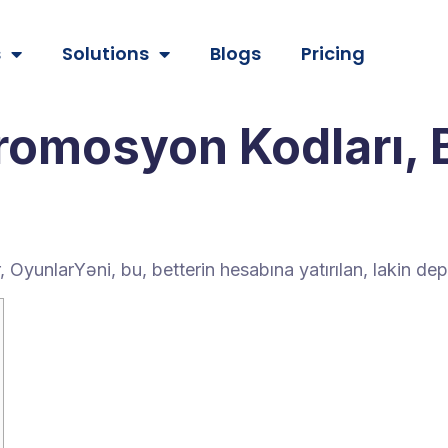
s
Solutions
Blogs
Pricing
romosyon Kodları, 
, Oyunlar
Yəni, bu, betterin hesabına yatırılan, lakin de