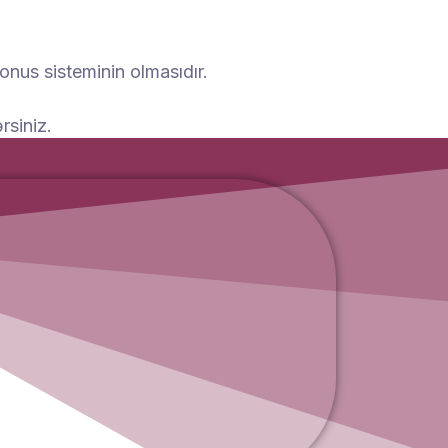
onus sisteminin olmasıdır.
rsiniz.