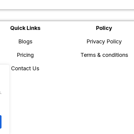
Quick Links
Policy
Blogs
Privacy Policy
Pricing
Terms & conditions
Contact Us
.