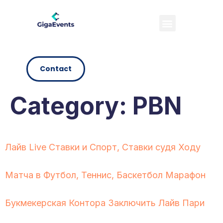
Contact
Category:
PBN
Лайв Live Ставки и Спорт, Ставки судя Ходу
Матча в Футбол, Теннис, Баскетбол Марафон
Букмекерская Контора Заключить Лайв Пари